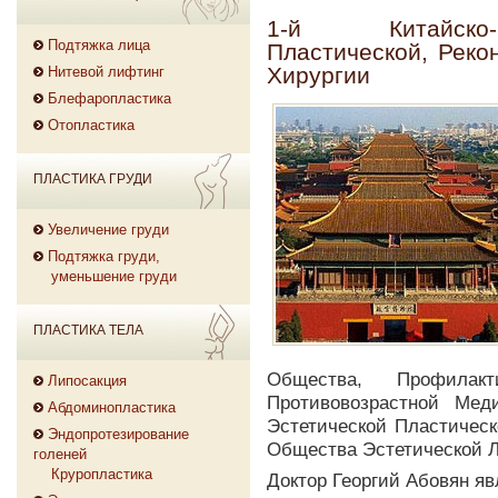
1-й Китайско-
Подтяжка лица
Пластической, Реко
Хирургии
Нитевой лифтинг
Блефаропластика
Отопластика
ПЛАСТИКА ГРУДИ
Увеличение груди
Подтяжка груди,
уменьшение груди
ПЛАСТИКА ТЕЛА
Общества, Профилакт
Липосакция
Противовозрастной Мед
Абдоминопластика
Эстетической Пластическ
Эндопротезирование
Общества Эстетической Л
голеней
Круропластика
Доктор Георгий Абовян яв