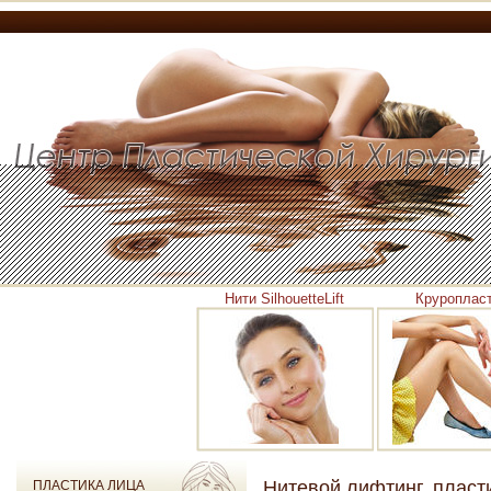
Нити SilhouetteLift
Круроплас
Нитевой лифтинг, пластик
ПЛАСТИКА ЛИЦА