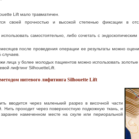
uette Lift мало травматичен.
аются своей прочностью и высокой степенью фиксации в отс
но использовать самостоятельно, либо сочетать с эндоскопически
9 месяцев после проведения операции ее результаты можно оцени
 случаев.
жи лица у более молодых пациентов можно использовать золотые
ой лифтинг SilhouetteLift.
етодом нитевого лифитинга Silhouette Lift
ить вводится через маленький разрез в височной части
. Нить проходит через поверхностную подкожную ткань, и
 заранее намеченном месте на скуле или периоральной