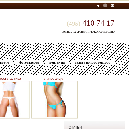
410 74 17
(495)
ЗАПИСЬ НА БЕСПЛАТНУЮ КОНСУЛЬТАЦИЮ
 враче
фотогалерея
контакты
задать вопрос доктору
теопластика
Липосакция
СТАТЬИ