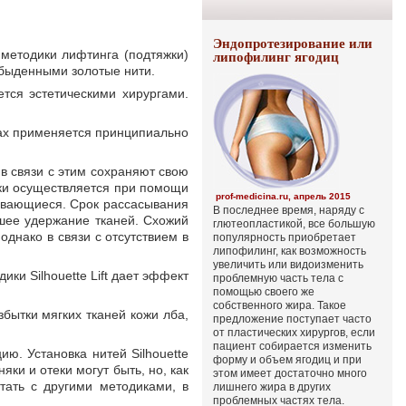
Эндопротезирование или
методики лифтинга (подтяжки)
липофилинг ягодиц
е обыденными золотые нити.
тся эстетическими хирургами.
нах применяется принципиально
 в связи с этим сохраняют свою
ки осуществляется при помощи
prof-medicina.ru, апрель 2015
сывающиеся. Срок рассасывания
В последнее время, наряду с
йшее удержание тканей. Схожий
глютеопластикой, все большую
днако в связи с отсутствием в
популярность приобретает
липофилинг, как возможность
увеличить или видоизменить
ки Silhouette Lift дает эффект
проблемную часть тела с
помощью своего же
собственного жира. Такое
бытки мягких тканей кожи лба,
предложение поступает часто
от пластических хирургов, если
пациент собирается изменить
ю. Установка нитей Silhouette
форму и объем ягодиц и при
яки и отеки могут быть, но,
как
этом имеет достаточно много
тать с другими методиками, в
лишнего жира в других
проблемных частях тела.