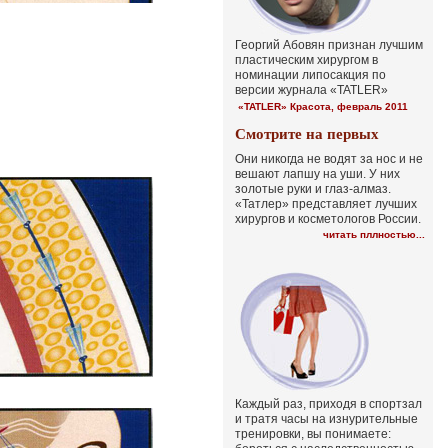
Георгий Абовян признан лучшим
пластическим хирургом в
номинации липосакция по
версии журнала «TATLER»
«TATLER» Красота, февраль 2011
Смотрите на первых
Они никогда не водят за нос и не
вешают лапшу на уши. У них
золотые руки и глаз-алмаз.
«Татлер» представляет лучших
хирургов и косметологов России.
читать пллностью...
Каждый раз, приходя в спортзал
и тратя часы на изнурительные
тренировки, вы понимаете: