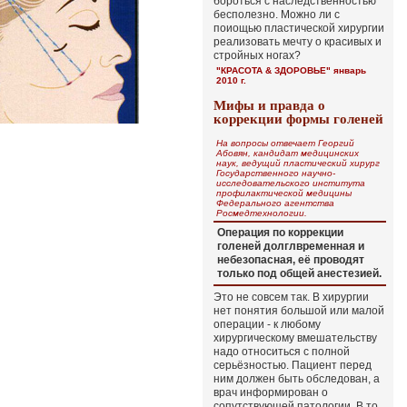
бороться с наследственностью
бесполезно. Можно ли с
поиощью пластической хирургии
реализовать мечту о красивых и
стройных ногах?
"КРАСОТА & ЗДОРОВЬЕ" январь
2010 г.
Мифы и правда о
коррекции формы голеней
На вопросы отвечает Георгий
Абовян, кандидат медицинских
наук, ведущий пластический хирург
Государственного научно-
исследовательского института
профилактической медицины
Федерального агентства
Росмедтехнологии.
Операция по коррекции
голеней долглвременная и
небезопасная, её проводят
только под общей анестезией.
Это не совсем так. В хирургии
нет понятия большой или малой
операции - к любому
хирургическому вмешательству
надо относиться с полной
серьёзностью. Пациент перед
ним должен быть обследован, а
врач информирован о
сопутствующей патологии. В то