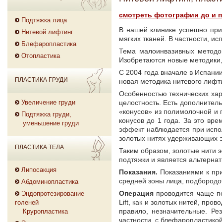
смотреть фотографии до и п
Подтяжка лица
В нашей клинике успешно при
Нитевой лифтинг
мягких тканей. В частности, ис
Блефаропластика
Тема малоинвазивных методов
Отопластика
Изобретаются новые методики,
С 2004 года вначале в Испани
ПЛАСТИКА ГРУДИ
новая методика нитевого лифтинг
Особенностью технических хара
Увеличение груди
целостность. Есть дополните
«конусов» из полимолочной и 
Подтяжка груди,
конусов до 1 года. За это вр
уменьшение груди
эффект наблюдается при испол
золотых нитях удерживающих 
ПЛАСТИКА ТЕЛА
Таким образом, золотые нити э
подтяжки и является альтерна
Липосакция
Показания.
Показаниями к при
средней зоны лица, подбородо
Абдоминопластика
Операция
проводится чаще по
Эндопротезирование
Lift, как и золотых нитей, про
голеней
правило, незначительные. Ре
Круропластика
частности, с блефаропластикой