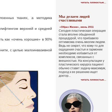
читать пллностью...
Мы делаем людей
лоенных тканях, а методика
счастливыми
«Образ Жизни», июнь 2011
м лифтингом верхней и средней
Сегодня пластическая операция
стала вполне обыденной
процедурой, что прибавило
ть как «очень хорошие» в 90%
оптимизма очень многим людям.
Ведь не секрет, что кому-то для
ощущения счастья и гармонии
 нити, с целью малоинвазивной
необходимо избавиться от
комплексов, связанных с
внешностью. На консультации у
пластического хирурга пациент
обычно ставит задачу-максимум,
подход к ее решению ищет
доктор...
читать пллностью...