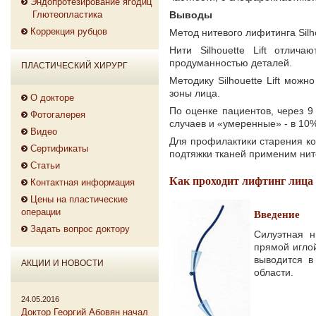
Эндопротезирование ягодиц
Глютеопластика
Выводы
Коррекция рубцов
Метод нитевого лифитинга Silho
Нити Silhouette Lift отлич
продуманностью деталей.
ПЛАСТИЧЕСКИЙ ХИРУРГ
Методику Silhouette Lift мож
зоны лица.
О докторе
По оценке пациентов, через 
Фотогалерея
случаев и «умеренные» - в 10%
Видео
Для профилактики старения ко
Сертификаты
подтяжки тканей применим нитев
Статьи
Как проходит лифтинг лица м
Контактная информация
Цены на пластические
операции
Введение
Задать вопрос доктору
Силуэтная н
прямой иглой
выводится в
АКЦИИ И НОВОСТИ
области.
24.05.2016
Доктор Георгий Абовян начал