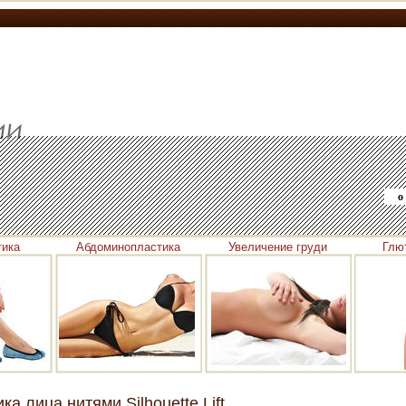
о
тика
Абдоминопластика
Увеличение груди
Глю
а лица нитями Silhouette Lift