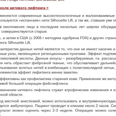
осле нитевого лифтинга »
меняются современные высокотехнологичные и малоинвазивные 
пользуются «испанские» нити Silhouette Lift, а так же, ставшие уж
 омоложения лица в последние несколько лет широко обсуждае
 совершенствуются старые.
и, а затем в США (с 2006 г методика одобрена FDA) и других стра
а Silhouette Lift.
ктеристик данных нитей является то, что они не имеют насечек и
льные узлы, являющиеся ретенционными пунктами. Эффект подтяж
гликолевой кислоты. Данные конусы – резорбируемые, т.е. расса
емя нить обрастает фиброзной тканью, что обуславливает дальне
ьзовании золотых нитей в комбинации с полигликолидной нитью, о
элементов эффект лифитинга менее заметен.
ффективны как профилактика старения кожи. Применение же методи
тивой большой операции фейслифтинга.
менению нитевого лифтинга служат атрофические изменения и из
чной области.
д местной анестезией, можно использовать и внутривеннуюседаци
водится амбулаторно. Пациент проводит в клинике около 2 часов. Син
зультат можно оценить через 2-3 недели. Операцию можно соче
.