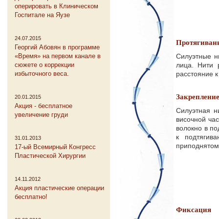
оперировать в Клиническом
Госпитале на Яузе
24.07.2015
Протягиван
Георгий Абовян в программе
«Время» на первом канале в
Силуэтные н
сюжете о коррекции
лица. Нити 
избыточного веса.
расстояние к
Закреплени
20.01.2015
Акция - бесплатное
Силуэтная н
увеличение груди
височной час
волокно в по
к подтягив
31.01.2013
приподнятом
17-ый Всемирный Конгресс
Пластической Хирургии
14.11.2012
Акция пластические операции
бесплатно!
Фиксация