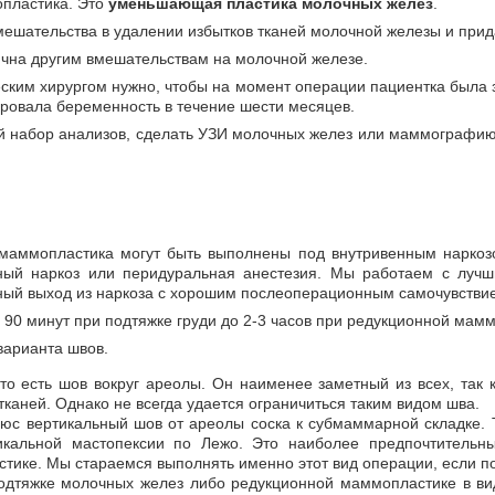
пластика. Это
уменьшающая пластика молочных желез
.
вмешательства в удалении избытков тканей молочной железы и при
ична другим вмешательствам на молочной железе.
еским хирургом нужно, чтобы на момент операции пациентка была з
ровала беременность в течение шести месяцев.
й набор анализов, сделать УЗИ молочных желез или маммографию
маммопластика могут быть выполнены под внутривенным наркоз
ный наркоз или перидуральная анестезия. Мы работаем с лучш
ный выход из наркоза с хорошим послеоперационным самочувстви
 90 минут при подтяжке груди до 2-3 часов при редукционной мам
варианта швов.
о есть шов вокруг ареолы. Он наименее заметный из всех, так 
тканей. Однако не всегда удается ограничиться таким видом шва.
с вертикальный шов от ареолы соска к субмаммарной складке. 
икальной мастопексии по Лежо. Это наиболее предпочтительн
тике. Мы стараемся выполнять именно этот вид операции, если по
одтяжке молочных желез либо редукционной маммопластике в в