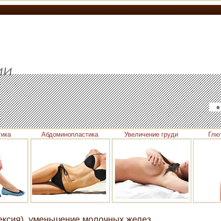
о
тика
Абдоминопластика
Увеличение груди
Глю
ексия), уменьшение молочных желез