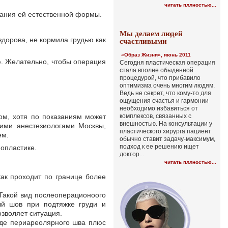
читать пллностью...
дания ей естественной формы.
Мы делаем людей
дорова, не кормила грудью как
счастливыми
«Образ Жизни», июнь 2011
. Желательно, чтобы операция
Сегодня пластическая операция
стала вполне обыденной
процедурой, что прибавило
оптимизма очень многим людям.
Ведь не секрет, что кому-то для
ощущения счастья и гармонии
необходимо избавиться от
ом, хотя по показаниям может
комплексов, связанных с
внешностью. На консультации у
ими анестезиологами Москвы,
пластического хирурга пациент
ем.
обычно ставит задачу-максимум,
подход к ее решению ищет
мопластике.
доктор...
читать пллностью...
как проходит по границе более
Такой вид послеоперационоого
ый шов при подтяжке груди и
зволяет ситуация.
иде периареолярного шва плюс