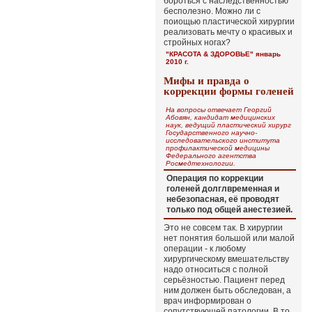
бороться с наследственностью
бесполезно. Можно ли с
поиощью пластической хирургии
реализовать мечту о красивых и
стройных ногах?
"КРАСОТА & ЗДОРОВЬЕ" январь
2010 г.
Мифы и правда о
коррекции формы голеней
На вопросы отвечает Георгий
Абовян, кандидат медицинских
наук, ведущий пластический хирург
Государственного научно-
исследовательского института
профилактической медицины
Федерального агентства
Росмедтехнологии.
Операция по коррекции
голеней долглвременная и
небезопасная, её проводят
только под общей анестезией.
Это не совсем так. В хирургии
нет понятия большой или малой
операции - к любому
хирургическому вмешательству
надо относиться с полной
серьёзностью. Пациент перед
ним должен быть обследован, а
врач информирован о
сопутствующей патологии. В то