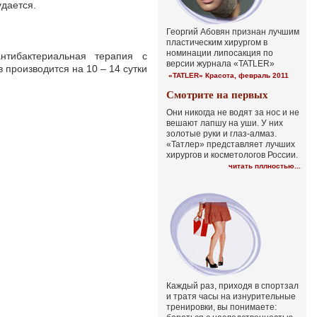
удается.
Георгий Абовян признан лучшим
пластическим хирургом в
номинации липосакция по
нтибактериальная терапия с
версии журнала «TATLER»
 производится на 10 – 14 сутки
«TATLER» Красота, февраль 2011
Смотрите на первых
Они никогда не водят за нос и не
вешают лапшу на уши. У них
золотые руки и глаз-алмаз.
«Татлер» представляет лучших
хирургов и косметологов России.
читать пллностью...
Каждый раз, приходя в спортзал
и тратя часы на изнурительные
тренировки, вы понимаете: