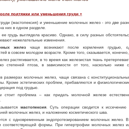
осле подтяжки или уменьшения груди »
 груди (мастопексия) и уменьшение молочных желез - это две разн
на них в одном разделе.
ее грудь выглядела красиво. Однако, в силу разных обстоятельс
певают нежелательные изменения.
чных желез
чаще возникают после кормления грудью, од
ей в совсем молодом возрасте. Кроме того, сказывается, конечно,
елез растягивается, в то время как железистая ткань претерпева
ько степеней птоза, в зависимости от того, насколько ниже с
 в размерах молочных желез, чаще связана с конституциональн
ы. Кроме эстетических проблем, прибавляются и физиологические
церация под грудью.
ом стоит проблема – как придать молочной железе естеств
.
азывается
мастопексия
. Суть операции сводится к иссечению 
ней молочных желез, и наложению косметического шва.
ется с одновременным эндопротезированием молочных желез. В 
и соответствующей формы. При гипертрофии молочных желез ил