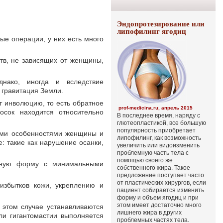
Эндопротезирование или
липофилинг ягодиц
ые операции, у них есть много
тв, не зависящих от женщины,
нако, иногда и вследствие
 гравитация Земли.
ет инволюцию, то есть обратное
prof-medicina.ru, апрель 2015
осок находится относительно
В последнее время, наряду с
глютеопластикой, все большую
популярность приобретает
ыми особенностями женщины и
липофилинг, как возможность
: такие как нарушение осанки,
увеличить или видоизменить
проблемную часть тела с
помощью своего же
енную форму с минимальными
собственного жира. Такое
предложение поступает часто
от пластических хирургов, если
избытков кожи, укреплению и
пациент собирается изменить
форму и объем ягодиц и при
этом имеет достаточно много
этом случае устанавливаются
лишнего жира в других
и гигантомастии выполняется
проблемных частях тела.