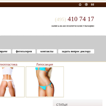
410 74 17
(495)
ЗАПИСЬ НА БЕСПЛАТНУЮ КОНСУЛЬТАЦИЮ
 враче
фотогалерея
контакты
задать вопрос доктору
теопластика
Липосакция
СТАТЬИ