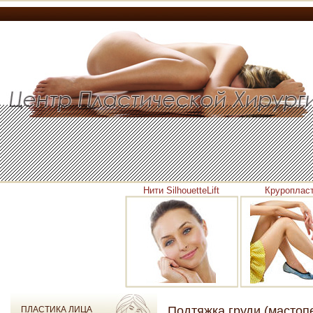
Нити SilhouetteLift
Круроплас
Подтяжка груди (мастоп
ПЛАСТИКА ЛИЦА