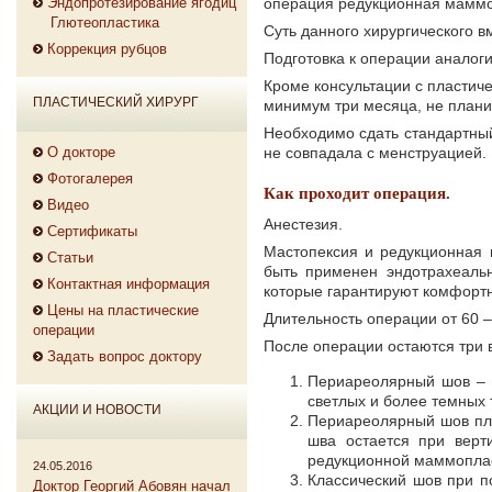
Эндопротезирование ягодиц
операция редукционная маммо
Глютеопластика
Суть данного хирургического 
Коррекция рубцов
Подготовка к операции аналог
Кроме консультации с пластич
ПЛАСТИЧЕСКИЙ ХИРУРГ
минимум три месяца, не плани
Необходимо сдать стандартны
О докторе
не совпадала с менструацией.
Фотогалерея
Как проходит операция.
Видео
Анестезия.
Сертификаты
Мастопексия и редукционная 
Статьи
быть применен эндотрахеаль
Контактная информация
которые гарантируют комфорт
Цены на пластические
Длительность операции от 60 –
операции
После операции остаются три 
Задать вопрос доктору
Периареолярный шов – т
светлых и более темных 
АКЦИИ И НОВОСТИ
Периареолярный шов плю
шва остается при верт
редукционной маммоплас
24.05.2016
Классический шов при п
Доктор Георгий Абовян начал