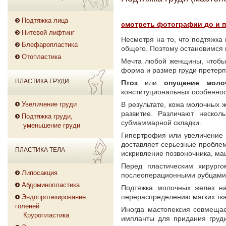
Подтяжка лица
смотреть фотографии до и п
Нитевой лифтинг
Несмотря на то, что подтяжка
Блефаропластика
общего. Поэтому остановимся 
Отопластика
Мечта любой женщины, чтобы 
форма и размер груди претер
ПЛАСТИКА ГРУДИ
Птоз
или
опущение моло
конституциональных особенност
Увеличение груди
В результате, кожа молочных ж
развитие. Различают нескол
Подтяжка груди,
субмаммарной складки.
уменьшение груди
Гипертрофия или увеличение
доставляет серьезные проблем
ПЛАСТИКА ТЕЛА
искривление позвоночника, ма
Перед пластическим хирург
Липосакция
послеоперационными рубцами
Абдоминопластика
Подтяжка молочных желез н
перераспределению мягких тка
Эндопротезирование
голеней
Иногда мастопексия совмеща
Круропластика
импланты для придания груд